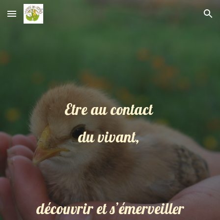
Skip to main content
Skip to navigation
Etre au contact
du vivant,
découvrir
et
s’émerveille
r